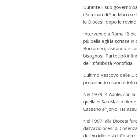
Durante il suo governo pa
i Seminari di San Marco e B
le Diocesi, dopo le rovin
Intervenne a Roma l’8 di
più bella egli la scrisse i
Borromeo, visitando e co
bisognosi.
Partecipò infi
dell’Infallibilità Pontificia.
L’ultimo Vescovo delle Dio
preparando i suoi fedeli c
Nel 1979, 4 Aprile, con la 
quella di San Marco diede 
Cassano all’Jonio.
Ha assun
Nel 1997, alla Diocesi f
dall’Arcidiocesi di Cosenz
dell’Arcidiocesi di Cosenz