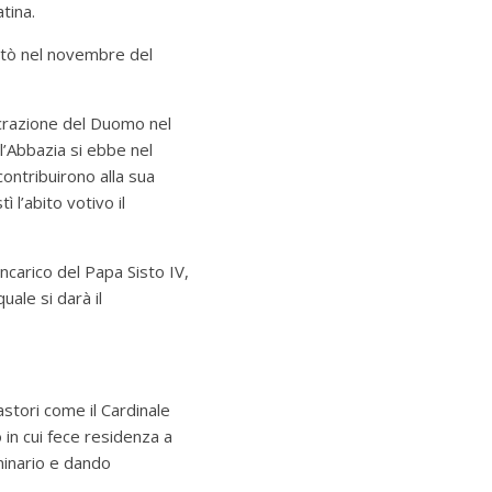
tina.
ostò nel novembre del
acrazione del Duomo nel
ll’Abbazia si ebbe nel
ontribuirono alla sua
 l’abito votivo il
carico del Papa Sisto IV,
ale si darà il
Pastori come il Cardinale
 in cui fece residenza a
eminario e dando