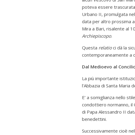
poteva essere trascurata 
Urbano II, promulgata nel
data per altro prossima a q
Mira a Bari, risalente al 
Archiepiscopo
.
Questa
relatio
ci dà la si
contemporaneamente a que
Dal Medioevo al Concili
La più importante istituz
l’Abbazia di Santa Maria d
E’ a somiglianza nello sti
condottiero normanno, il 
di Papa Alessandro II dat
benedettini.
Successivamente cioè nell’