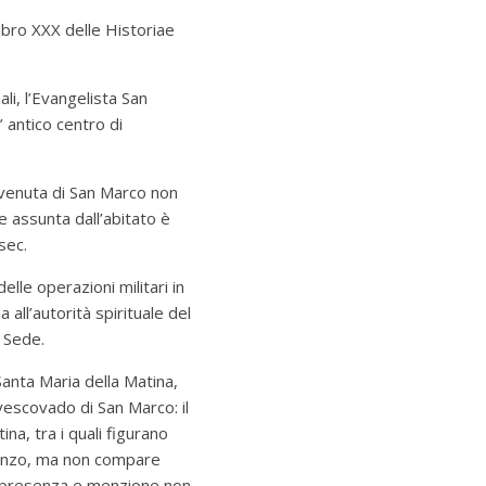
libro XXX delle Historiae
ali, l’Evangelista San
 antico centro di
 venuta di San Marco non
e assunta dall’abitato è
sec.
le operazioni militari in
 all’autorità spirituale del
 Sede.
 Santa Maria della Matina,
 vescovado di San Marco: il
na, tra i quali figurano
orenzo, ma non compare
ui presenza e menzione non