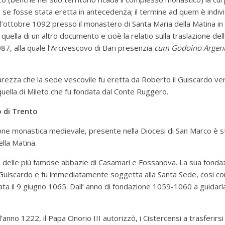
se fosse stata eretta in antecedenza; il termine ad quem è indivi
l’ottobre 1092 presso il monastero di Santa Maria della Matina in
uella di un altro documento e cioè la relatio sulla traslazione delle
1087, alla quale l’Arcivescovo di Bari presenzia
cum Godoino Argent
curezza che la sede vescovile fu eretta da Roberto il Guiscardo ver
lla di Mileto che fu fondata dal Conte Ruggero.
o di Trento
ione monastica medievale, presente nella Diocesi di San Marco è 
ella Matina.
le delle più famose abbazie di Casamari e Fossanova. La sua fondazio
Guiscardo e fu immediatamente soggetta alla Santa Sede, cosi com
ata il 9 giugno 1065.
Dall’ anno di fondazione 1059-1060 a guidarl
anno 1222, il Papa Onorio III autorizzò, i Cistercensi a trasferirs