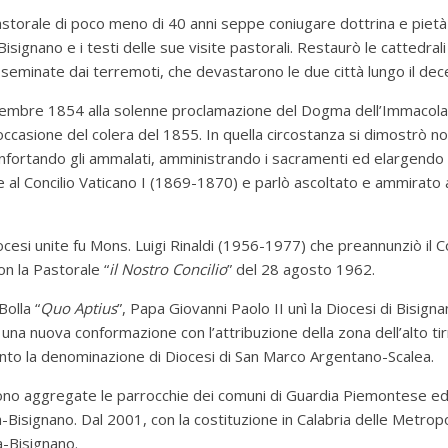
storale di poco meno di 40 anni seppe coniugare dottrina e pietà 
isignano e i testi delle sue visite pastorali.
Restaurò le cattedrali
e seminate dai terremoti, che devastarono le due città lungo il de
cembre 1854 alla solenne proclamazione del Dogma dell’Immacol
n occasione del colera del 1855.
In quella circostanza si dimostrò no
nfortando gli ammalati, amministrando i sacramenti ed elargendo 
ne al Concilio Vaticano I (1869-1870) e parlò ascoltato e ammirat
cesi unite fu Mons. Luigi Rinaldi (1956-1977) che preannunziò il Con
on la Pastorale “
il Nostro Concilio
” del 28 agosto 1962.
Bolla “
Quo Aptius
”, Papa Giovanni Paolo II unì la Diocesi di Bisig
una nuova conformazione con l’attribuzione della zona dell’alto tir
to la denominazione di Diocesi di San Marco Argentano-Scalea.
urono aggregate le parrocchie dei comuni di Guardia Piemontese e
a-Bisignano.
Dal 2001, con la costituzione in Calabria delle Metrop
a-Bisignano.