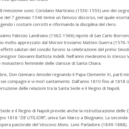
i di menzione sono: Coriolano Martirano (1530-1553) uno dei segret
e del 7 gennaio 1546 tenne un famoso discorso, nel quale esortav
ggendo i costumi corrotti e riformando la disciplina del clero.
troviamo Fabrizio Landriano (1562-1566) nipote di San Carlo Borr
lio molto apprezzato dal Moroni troviamo Matteo Guerra (1576-1
i effetti salutari del concilio furono: la celebrazione del primo Si
nsignor Giovanni Battista Indelli.
Nell’anno medesimo lo stesso 
o monastero femminile delle clarisse di Santa Chiara.
obre, Don Gennaro Amodei regnando il Papa Clemente XI, partì mis
i sei compagni e vi morì santamente.
Dall’anno 1810 fino al 1818 c
erruzione delle relazioni tra la Santa Sede e il Regno di Napoli.
 Sede e il Regno di Napoli previde anche la ristrutturazione delle 
ugno 1818 “
DE UTILIORI
”, univa San Marco a Bisignano.
La seconda 
’opera pastorale del Vescovo Mons. Livio Parladore (1849-1888).