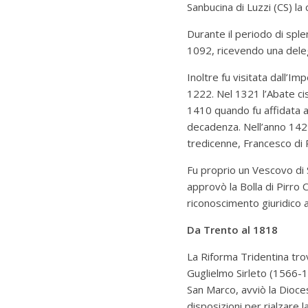
Sanbucina di Luzzi (CS) la 
Durante il periodo di spl
1092, ricevendo una dele
Inoltre fu visitata dall’
1222.
Nel 1321 l’Abate c
1410 quando fu affidata a
decadenza.
Nell’anno 1429
tredicenne, Francesco di 
Fu proprio un Vescovo di
approvò la Bolla di Pirro 
riconoscimento giuridico 
Da Trento al 1818
La Riforma Tridentina tro
Guglielmo Sirleto (1566-1
San Marco, avviò la Dioces
disposizioni per rialzare la