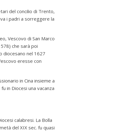
ari del concilio di Trento,
a i padri a sorreggere la
omeo, Vescovo di San Marco
578) che sarà poi
nodo diocesano nel 1627
Vescovo eresse con
sionario in Cina insieme a
i fu in Diocesi una vacanza
Diocesi calabresi.
La Bolla
metà del XIX sec. fu quasi