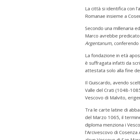
La città si identifica con l
Romanae insieme a Cosenza
Secondo una millenaria ed i
Marco avrebbe predicato ne
Argentanum
, conferendo 
La fondazione in età apos
è suffragata infatti da sc
attestata solo alla fine de
Il Guiscardo, avendo scelt
Valle del Crati (1048-1085)
Vescovo di Malvito, erig
Tra le carte latine di abba
del Marzo 1065, il termin
diploma menziona i Vescovi
l’Arcivescovo di Cosenza 
alcun Vescovo di San Marc