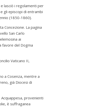
e lasciò i regolamenti per
 e gli episcopi di entrambi
cennio (1850-1860).
ata Concezione.
La pagina
vello San Carlo
elemosina ai
o a favore del Dogma
cilio Vaticano II,
nano a Cosenza, mentre a
reno, già Diocesi di
d Acquappesa, provenienti
olie, è suffraganea