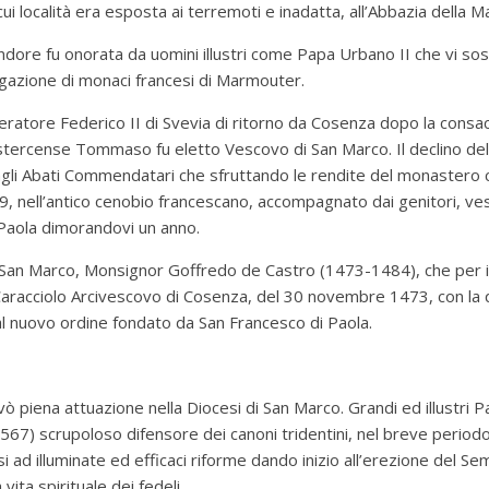
cui località era esposta ai terremoti e inadatta, all’Abbazia della Ma
endore fu onorata da uomini illustri come Papa Urbano II che vi s
gazione di monaci francesi di Marmouter.
Imperatore Federico II di Svevia di ritorno da Cosenza dopo la cons
istercense Tommaso fu eletto Vescovo di San Marco.
Il declino de
gli Abati Commendatari che sfruttando le rendite del monastero c
, nell’antico cenobio francescano, accompagnato dai genitori, vestì
Paola dimorandovi un anno.
 San Marco, Monsignor Goffredo de Castro (1473-1484), che per in
Caracciolo Arcivescovo di Cosenza, del 30 novembre 1473, con la qu
al nuovo ordine fondato da San Francesco di Paola.
vò piena attuazione nella Diocesi di San Marco.
Grandi ed illustri 
567) scrupoloso difensore dei canoni tridentini, nel breve periodo
i ad illuminate ed efficaci riforme dando inizio all’erezione del S
 vita spirituale dei fedeli.