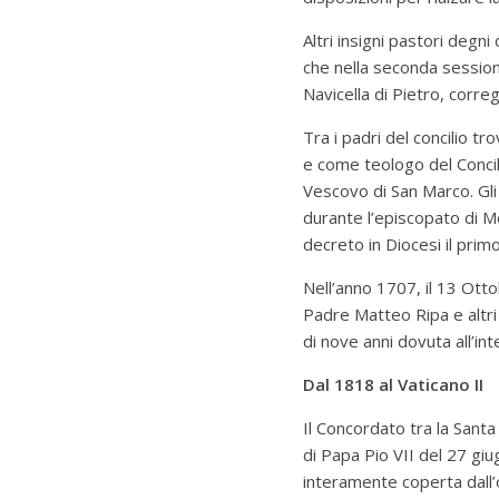
Altri insigni pastori degn
che nella seconda session
Navicella di Pietro, corre
Tra i padri del concilio 
e come teologo del Conci
Vescovo di San Marco.
Gl
durante l’episcopato di Mo
decreto in Diocesi il prim
Nell’anno 1707, il 13 Ott
Padre Matteo Ripa e altr
di nove anni dovuta all’int
Dal 1818 al Vaticano II
Il Concordato tra la Santa
di Papa Pio VII del 27 gi
interamente coperta dall