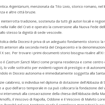
’antica
Argentanum
, menzionata da Tito Livio, storico romano, nel 
 e altre città bruzie.
ninterrotta tradizione, sostenuta da tutti gli autori locali e region
lla Valle del Crati e operato la conversione alla Nuova Fede dell’
allo stesso la dignità di sede vescovile.
tolica della Diocesi è priva di un adeguato fondamento storico: la
ritti anteriori alla seconda metà del Cinquecento e la denominazion
l X sec.
Per trovare i primi documenti storici bisogna risalire all’XI 
o il
Castrum Sancti Marci
come propria residenza e come centro del
, lo volle sottratto per evidenti ragioni di prestigio e di autonomia
endolo in Diocesi autonoma e immediatamente soggetta alla Santa
zie calabresi, si individua nel diploma di dotazione dell’Abbazia di
e a
quo
dell’arco temporale in cui può collocarsi la fondazione del
 intervenuti alla consacrazione della chiesa dell’Abbazia della Mati
Arnolfo, il Vescovo di Rapolla, Oddone e il Vescovo di Malvito L
o (benchè nel suo territorio ricada il complesso monastico) la c