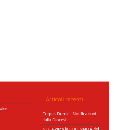
Articoli recenti
okie
Corpus Domini. Notificazioni
dalla Diocesi
NOTA circa la SOLENNITÁ del