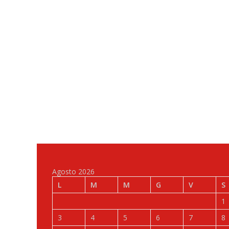
Agosto 2026
L
M
M
G
V
S
1
3
4
5
6
7
8