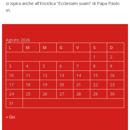
si ispira anche all’Enciclica “Ecclesiam suam” di Papa Paolo
VI.
Agosto 2026
L
M
M
G
V
S
D
1
2
3
4
5
6
7
8
9
10
11
12
13
14
15
16
17
18
19
20
21
22
23
24
25
26
27
28
29
30
31
« Giu