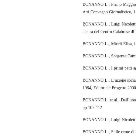
BONANNO L., Primo Maggio del
Atti Convegno Giornalistico, 
BONANNO L., Luigi Nicoletti d
a cura del Centro Calabrese d
BONANNO L., Miceli Elisa, in D
BONANNO L., Sorgente Camillo
BONANNO L., I primi patti agra
BONANNO L., L’azione sociale
1984, Editoriale Progetto 200
BONANNO L. et al., Dall’uno al
pp 107-112
BONANNO L., Luigi Nicoletti. S
BONANNO L., Sulle orme di Do