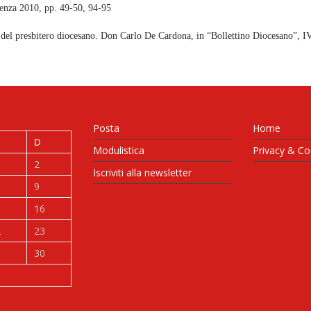
senza 2010, pp. 49-50, 94-95
el presbitero diocesano. Don Carlo De Cardona, in “Bollettino Diocesano”, I
Posta
Home
D
Modulistica
Privacy & Co
2
Iscriviti alla newsletter
9
5
16
2
23
9
30