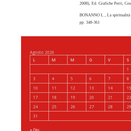
2008), Ed. Grafiche Perri, Co
BONANNO L., La spiritualità d
pp. 348-361
Agosto 2026
L
M
M
G
V
S
1
3
4
5
6
7
8
10
11
12
13
14
1
17
18
19
20
21
2
24
25
26
27
28
2
31
« Giu