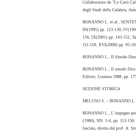
Collaboratore de “Le Corti Cal
degli Studi della Calabria, An
BONANNO L. et al., SENTENZE C
III(1995) pp. 123-130; IV(199
156; IX(2001) pp. 143-152; X
111-118; XVI(2008) pp. 95-10
BONANNO L., Il Sinodo Dioces
BONANNO L., Il sinodo Diocesa
Editore, Cosenza 1988, pp. 17
SEZIONE STORICA
MELUSO S. – BONANNO L., Il 
BONANNO L., L’impegno politic
(1980), NN. 3-4, pp. 113-130; (
fascista, diretta dal prof. A. S