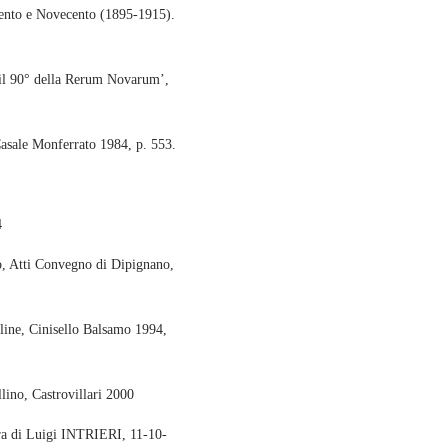
ento e Novecento (1895-1915).
 il 90° della Rerum Novarum’,
Casale Monferrato 1984, p. 553.
4
, Atti Convegno di Dipignano,
oline, Cinisello Balsamo 1994,
lino, Castrovillari 2000
ra di Luigi INTRIERI, 11-10-