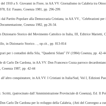
 1910 a S. Giovanni in Fiore, in AA.VV. Giornalismo in Calabria tra Ottoc
1978, Ed. Fasano, Cosenza 1981, pp. 296-299.
al Partito Popolare alla Democrazia Cristiana, in AA.VV., ‘Celebrazioni per
i Documentazione, Cosenza 1982, pp.26-34.
izionario Storico del Movimento Cattolico in Italia, III, Editrice Marietti, 
, in Dizionario Storico…, op.cit., pp. 813-814
ri per i contadini della Sila, “Quaderni Silani” IV (1984) Cosenza, pp. 42-4
 di Carlo De Cardona, in AA.VV. Don Francesco Cozza parroco decardoniano
0, Cosenza 1987, pp. 42-44
l’altro conquistatore, in AA.VV. I Cristiani in Italia/Sud, Vol I, Edizioni Pa
critti, (patrocinato dall’Amministrazione Provinciale di Cosenza), Ed. Il Pol
n Carlo De Cardona per lo sviluppo della Calabria, (Atti del Convegno a cu