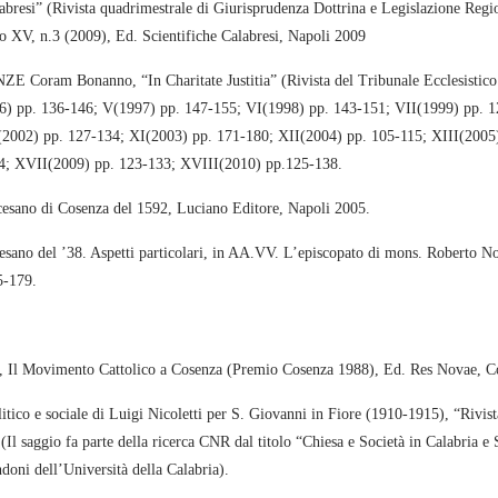
abresi” (Rivista quadrimestrale di Giurisprudenza Dottrina e Legislazione Regio
no XV, n.3 (2009), Ed. Scientifiche Calabresi, Napoli 2009
oram Bonanno, “In Charitate Justitia” (Rivista del Tribunale Ecclesistico 
6) pp. 136-146; V(1997) pp. 147-155; VI(1998) pp. 143-151; VII(1999) pp. 1
(2002) pp. 127-134; XI(2003) pp. 171-180; XII(2004) pp. 105-115; XIII(2005
4; XVII(2009) pp. 123-133; XVIII(2010) pp.125-138.
ano di Cosenza del 1592, Luciano Editore, Napoli 2005.
no del ’38. Aspetti particolari, in AA.VV. L’episcopato di mons. Roberto N
5-179.
Movimento Cattolico a Cosenza (Premio Cosenza 1988), Ed. Res Novae, C
o e sociale di Luigi Nicoletti per S. Giovanni in Fiore (1910-1915), “Rivista
Il saggio fa parte della ricerca CNR dal titolo “Chiesa e Società in Calabria e S
indoni dell’Università della Calabria).