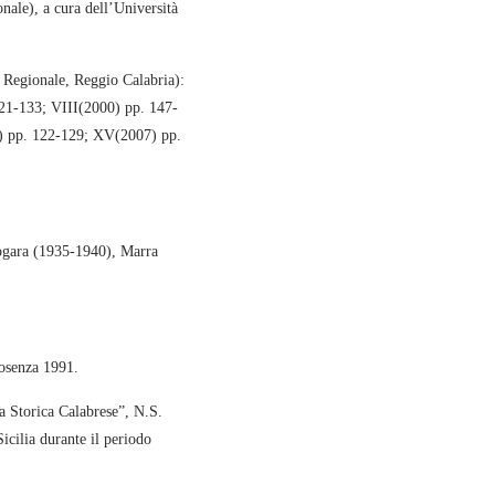
nale), a cura dell’Università
Regionale, Reggio Calabria):
21-133; VIII(2000) pp. 147-
) pp. 122-129; XV(2007) pp.
ogara (1935-1940), Marra
osenza 1991.
 Storica Calabrese”, N.S.
icilia durante il periodo