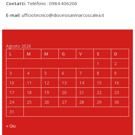
Contatti:
Telefono : 0984.406206
E-mail
: ufficiotecnico@diocesisanmarcoscalea.it
Agosto 2026
L
M
M
G
V
S
D
1
2
3
4
5
6
7
8
9
10
11
12
13
14
15
16
17
18
19
20
21
22
23
24
25
26
27
28
29
30
31
« Giu