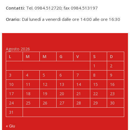
Contatti:
Tel. 0984.512720; fax 0984.513197
Orario:
Dal lunedì a venerdì dalle ore 14:00 alle ore 16:30
Agosto 2026
L
M
M
G
V
S
D
1
2
3
4
5
6
7
8
9
10
11
12
13
14
15
16
17
18
19
20
21
22
23
24
25
26
27
28
29
30
31
« Giu