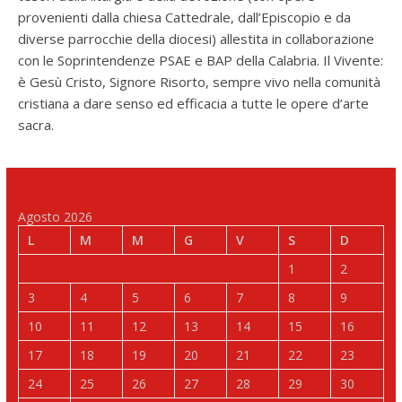
provenienti dalla chiesa Cattedrale, dall’Episcopio e da
diverse parrocchie della diocesi) allestita in collaborazione
con le Soprintendenze PSAE e BAP della Calabria. Il Vivente:
è Gesù Cristo, Signore Risorto, sempre vivo nella comunità
cristiana a dare senso ed efficacia a tutte le opere d’arte
sacra.
Agosto 2026
L
M
M
G
V
S
D
1
2
3
4
5
6
7
8
9
10
11
12
13
14
15
16
17
18
19
20
21
22
23
24
25
26
27
28
29
30