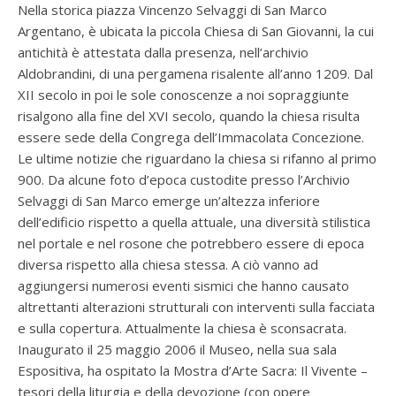
Nella storica piazza Vincenzo Selvaggi di San Marco
Argentano, è ubicata la piccola Chiesa di San Giovanni, la cui
antichità è attestata dalla presenza, nell’archivio
Aldobrandini, di una pergamena risalente all’anno 1209. Dal
XII secolo in poi le sole conoscenze a noi sopraggiunte
risalgono alla fine del XVI secolo, quando la chiesa risulta
essere sede della Congrega dell’Immacolata Concezione.
Le ultime notizie che riguardano la chiesa si rifanno al primo
900. Da alcune foto d’epoca custodite presso l’Archivio
Selvaggi di San Marco emerge un’altezza inferiore
dell’edificio rispetto a quella attuale, una diversità stilistica
nel portale e nel rosone che potrebbero essere di epoca
diversa rispetto alla chiesa stessa. A ciò vanno ad
aggiungersi numerosi eventi sismici che hanno causato
altrettanti alterazioni strutturali con interventi sulla facciata
e sulla copertura. Attualmente la chiesa è sconsacrata.
Inaugurato il 25 maggio 2006 il Museo, nella sua sala
Espositiva, ha ospitato la Mostra d’Arte Sacra: Il Vivente –
tesori della liturgia e della devozione (con opere