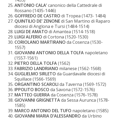
ANTONIO CALA’
canonico della Cattedrale di
Rossano (1435-1446)
GOFFREDO DE CASTRO
di Tropea (1473- 1484)
QUINTILIO DE’ ZENONE
di San Martino di Raparo
diocesi di Anglona e Tursi (1484-1514)
LUIGI DE AMATO
di Amantea (1514-1518)
LUIGI ALFERIO
di Cortona (1520-1530)
CORIOLANO MARTIRANO
da Cosenza (1530-
1557)
GIOVANNI ANTONIO DELLA TOLFA
napoletano
(1557-1561)
PIETRO DELLA TOLFA
(1562)
FABRIZIO LANDRIANO
milanese (1562-1568)
GUGLIELMO SIRLETO
da Guardavalle diocesi di
Squillace (1566-1569)
ORGANTINO SCAROLI
da Taverna (1569-1572)
IPPOLITO BOSCO
da Savona (1572-1576)
MATTEO GUERRA
da Cosenza (1576-1578)
GIOVANNI GRIGNETTA
da Sessa Aurunca (1578-
1585)
MARCO ANTONIO DEL TUFO
napoletano (1585)
GIOVANNI MARIA D’ALESSANDRO
da Urbino