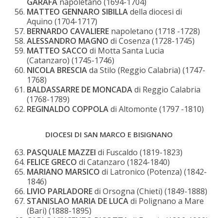
GARAFA
napoletano (1694-1704)
MATTEO GENNARO SIBILLA
della diocesi di
Aquino (1704-1717)
BERNARDO CAVALIERE
napoletano (1718 -1728)
ALESSANDRO MAGNO
di Cosenza (1728-1745)
MATTEO SACCO
di Motta Santa Lucia
(Catanzaro) (1745-1746)
NICOLA BRESCIA
da Stilo (Reggio Calabria) (1747-
1768)
BALDASSARRE DE MONCADA
di Reggio Calabria
(1768-1789)
REGINALDO COPPOLA
di Altomonte (1797 -1810)
DIOCESI DI SAN MARCO E BISIGNANO
PASQUALE MAZZEI
di Fuscaldo (1819-1823)
FELICE GRECO
di Catanzaro (1824-1840)
MARIANO MARSICO
di Latronico (Potenza) (1842-
1846)
LIVIO PARLADORE
di Orsogna (Chieti) (1849-1888)
STANISLAO MARIA DE LUCA
di Polignano a Mare
(Bari) (1888-1895)