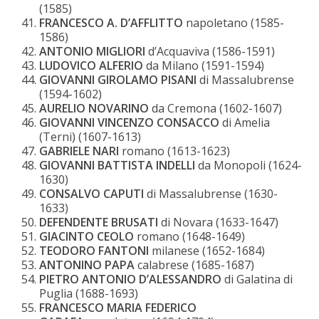
(1585)
FRANCESCO A. D’AFFLITTO
napoletano (1585-
1586)
ANTONIO MIGLIORI
d’Acquaviva (1586-1591)
LUDOVICO ALFERIO
da Milano (1591-1594)
GIOVANNI GIROLAMO PISANI
di Massalubrense
(1594-1602)
AURELIO NOVARINO
da Cremona (1602-1607)
GIOVANNI VINCENZO CONSACCO
di Amelia
(Terni) (1607-1613)
GABRIELE NARI
romano (1613-1623)
GIOVANNI BATTISTA INDELLI
da Monopoli (1624-
1630)
CONSALVO CAPUTI
di Massalubrense (1630-
1633)
DEFENDENTE BRUSATI
di Novara (1633-1647)
GIACINTO CEOLO
romano (1648-1649)
TEODORO FANTONI
milanese (1652-1684)
ANTONINO PAPA
calabrese (1685-1687)
PIETRO ANTONIO D’ALESSANDRO
di Galatina di
Puglia (1688-1693)
FRANCESCO MARIA FEDERICO