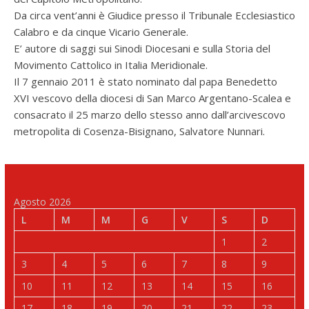
Da circa vent’anni è Giudice presso il Tribunale Ecclesiastico
Calabro e da cinque Vicario Generale.
E’ autore di saggi sui Sinodi Diocesani e sulla Storia del
Movimento Cattolico in Italia Meridionale.
Il 7 gennaio 2011 è stato nominato dal papa Benedetto
XVI vescovo della diocesi di San Marco Argentano-Scalea e
consacrato il 25 marzo dello stesso anno dall’arcivescovo
metropolita di Cosenza-Bisignano, Salvatore Nunnari.
Agosto 2026
L
M
M
G
V
S
D
1
2
3
4
5
6
7
8
9
10
11
12
13
14
15
16
17
18
19
20
21
22
23