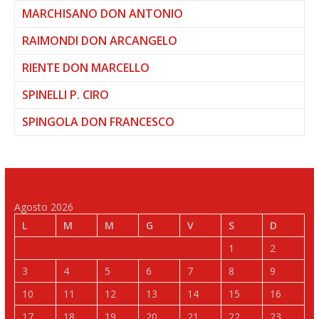
MARCHISANO DON ANTONIO
RAIMONDI DON ARCANGELO
RIENTE DON MARCELLO
SPINELLI P. CIRO
SPINGOLA DON FRANCESCO
Agosto 2026
L
M
M
G
V
S
D
1
2
3
4
5
6
7
8
9
10
11
12
13
14
15
16
17
18
19
20
21
22
23