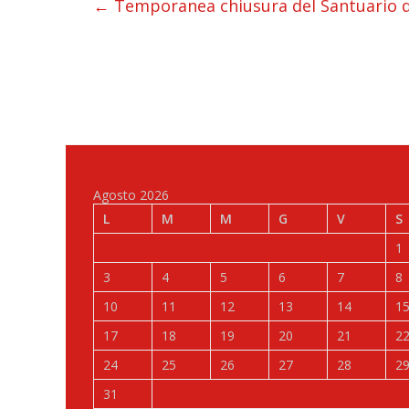
←
Temporanea chiusura del Santuario di
Agosto 2026
L
M
M
G
V
S
1
3
4
5
6
7
8
10
11
12
13
14
1
17
18
19
20
21
2
24
25
26
27
28
2
31