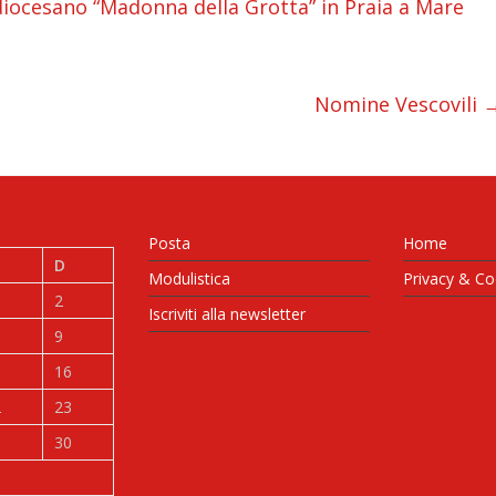
ocesano “Madonna della Grotta” in Praia a Mare
Nomine Vescovili
Posta
Home
D
Modulistica
Privacy & Co
2
Iscriviti alla newsletter
9
5
16
2
23
9
30