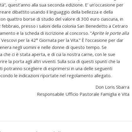
ità”, quest’anno alla sua seconda edizione. E’ un’occasione per
creare dibattito usando il linguaggio della bellezza e della
 con quattro borse di studio del valore di 300 euro ciascuna, in
 2 febbraio, presso i saloni della colonia San Benedetto a Cetraro
lamento e la scheda di iscrizione al concorso. “
Aprite le porte alla
 Vescovi per la 42° Giornata per la Vita.” È l’occasione per dar
 genera negli uomini e nelle donne di questo tempo. Se
 che ci è stata aperta, e di cui la nostra carne, con le sue
e la porta agli altri viventi. Sulla scia di questi spunti che la
enti potranno scegliere di esprimersi in una delle seguenti
ondo le indicazioni riportate nel regolamento allegato.
Don Loris Sbarra
Responsabile Ufficio Pastorale Famiglia e Vita