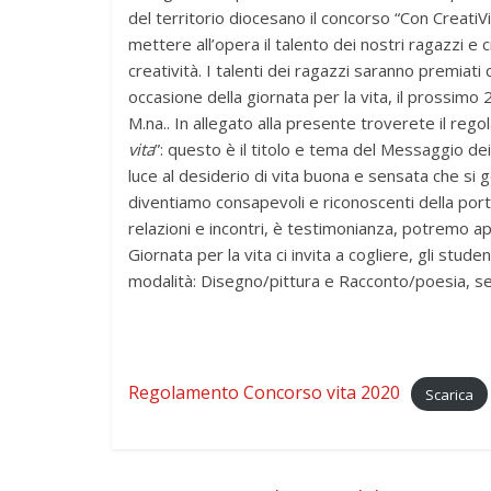
del territorio diocesano il concorso “Con CreatiV
mettere all’opera il talento dei nostri ragazzi e 
creatività. I talenti dei ragazzi saranno premiati
occasione della giornata per la vita, il prossimo
M.na.. In allegato alla presente troverete il rego
vita
”: questo è il titolo e tema del Messaggio dei
luce al desiderio di vita buona e sensata che si
diventiamo consapevoli e riconoscenti della porta
relazioni e incontri, è testimonianza, potremo aprir
Giornata per la vita ci invita a cogliere, gli stud
modalità: Disegno/pittura e Racconto/poesia, sec
Regolamento Concorso vita 2020
Scarica