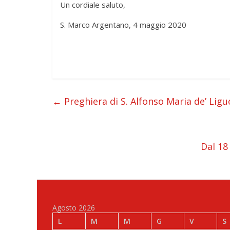
Un cordiale saluto,
S. Marco Argentano, 4 maggio 2020
←
Preghiera di S. Alfonso Maria de’ Ligu
Dal 18
Agosto 2026
L
M
M
G
V
S