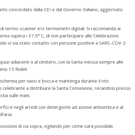
anto concordato dalla CEI e dal Governo Italiano, aggiornato
 di termo-scanner e/o termometri digitali. Si raccomanda ai
orea supera i 37,5° C, di non partecipare alle Celebrazioni
uando vi sia stato contatto con persone positive a SARS–COV-2
spazi adiacenti o al cimitero, con la Santa messa sempre alle
imo 15 fedeli.
 mascherina per naso e bocca e mantenga durante il rito
o celebrante a distribuire la Santa Comunione, recandosi presso
ostia sulle mani.
rfici e negli arredi con detergente ad azione antisettica e al
l’aria.
osizioni di cui sopra, vigilando per come sarà possibile.